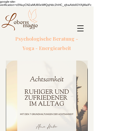
google-site-
verification=s5NuyCN2aMU80eWfQqHdc2hHC_zjhaAbb83YAjWaIFc
Psychologische Beratung -
Yoga - Energiearbeit