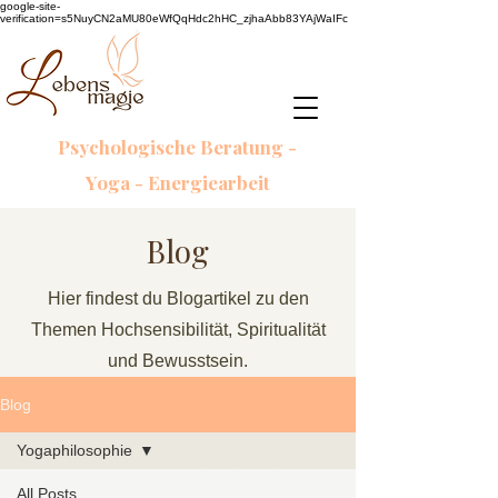
google-site-
verification=s5NuyCN2aMU80eWfQqHdc2hHC_zjhaAbb83YAjWaIFc
Psychologische Beratung -
Yoga - Energiearbeit
Blog
Hier findest du Blogartikel zu den
Themen Hochsensibilität, Spiritualität
und Bewusstsein.
Blog
Yogaphilosophie
All Posts