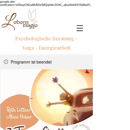
google-site-
verification=s5NuyCN2aMU80eWfQqHdc2hHC_zjhaAbb83YAjWaIFc
Psychologische Beratung -
Yoga - Energiearbeit
Programm ist beendet