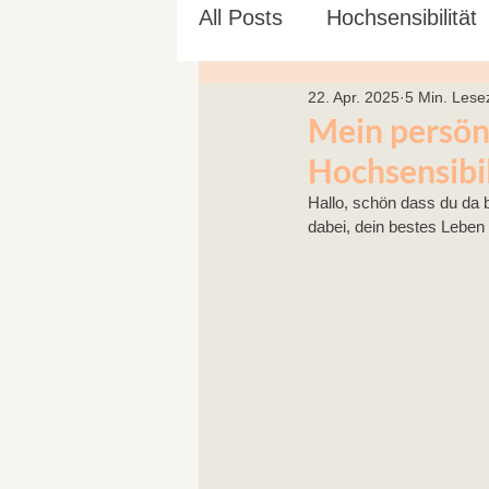
All Posts
Hochsensibilität
22. Apr. 2025
5 Min. Lesez
Ayurveda
Yoga für S
Mein persön
Hochsensibil
Hallo, schön dass du da b
dabei, dein bestes Leben