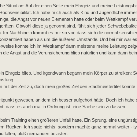
che Situation: Auf der einen Seite mein Ehrgeiz und meine Leistungsbe
Hochsensibilität. Ich habe mich auch als Kind und Jugendliche imme
ejenige, die Angst vor neuen Elementen hatte oder beim Wettkampf ver
räten. Obwohl diese ja genormt sind, fühlt sich jeder Schwebebalke
n. Im Nachhinein kommt es mir so vor, dass sich die normal sensible
 konzentriert haben als um die äußeren Umstände. Und bei mir war e
rweise konnte ich im Wettkampf dann meistens meine Leistung zeige
h die Angst und die Verunsicherung blieb natürlich und kam dann bei
in Ehrgeiz blieb. Und irgendwann begann mein Körper zu streiken: 
astung.
it der Zeit zu, doch mein großes Ziel den Stadtmeistertitel konnte 
Zeitpunkt gewesen, an dem ich besser aufgehört hätte. Doch ich habe 
rnt, dass es auch mal in Ordnung ist, eine Sache sein zu lassen.
beim Training einen größeren Unfall hatte. Ein Sprung, eine ungünsti
m Rücken. Ich sagte nichts, sondern machte ganz normal weiter - ty
auffallen, bloß niemanden belasten. 