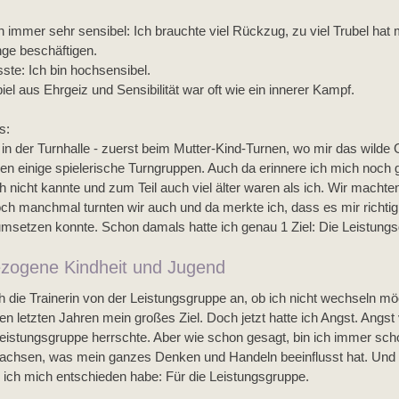
n immer sehr sensibel: Ich brauchte viel Rückzug, zu viel Trubel hat m
nge beschäftigen.
ste: Ich bin hochsensibel. 
 aus Ehrgeiz und Sensibilität war oft wie ein innerer Kampf.
s:
ch in der Turnhalle - zuerst beim Mutter-Kind-Turnen, wo mir das wild
lgen einige spielerische Turngruppen. Auch da erinnere ich mich noch g
h nicht kannte und zum Teil auch viel älter waren als ich. Wir machten 
och manchmal turnten wir auch und da merkte ich, dass es mir richt
umsetzen konnte. Schon damals hatte ich genau 1 Ziel: Die Leistung
zogene Kindheit und Jugend
h die Trainerin von der Leistungsgruppe an, ob ich nicht wechseln mö
 den letzten Jahren mein großes Ziel. Doch jetzt hatte ich Angst. Angs
eistungsgruppe herrschte. Aber wie schon gesagt, bin ich immer sch
achsen, was mein ganzes Denken und Handeln beeinflusst hat. Und s
 ich mich entschieden habe: Für die Leistungsgruppe. 