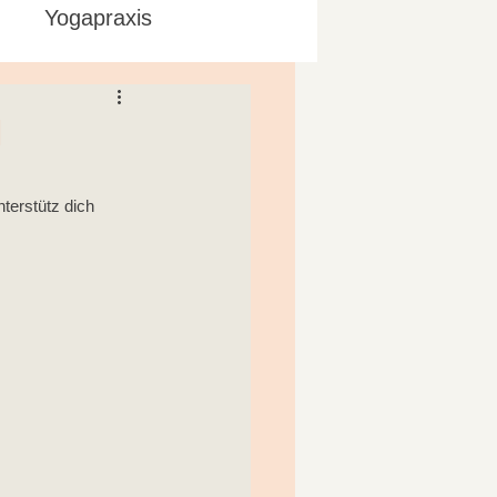
Yogapraxis
d
terstütz dich 