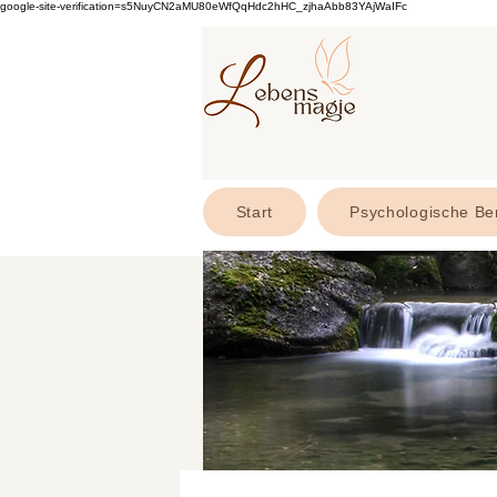
google-site-verification=s5NuyCN2aMU80eWfQqHdc2hHC_zjhaAbb83YAjWaIFc
Start
Psychologische Be