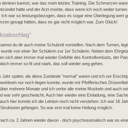
on denken kannst, war das mein letztes Training. Die Schmerzen waren
tzündet hatte und der Arzt meinte, dass wenn ich noch weiter turnen
en. Ich war so leistungsbezogen, dass es sogar eine Überlegung wert 
rzen gesagt hätten, dass es gar nicht möglich war. Zum Glück!
cksalsschlag"
kannst du dir auch meine Schulzeit vorstellen. Nach dem Turnen, legt
 wurde von einer 3er Schülerin zur 1er Schülerin. Neben dem Ehrgeiz
chen sich aber immer mal wieder Gefühle des Kontrollverlusts, der Pan
doch immer so fit und stark, das soll wieder weg gehen. 
es Jahr später, als diese Zustände "normal" waren und ich vor Erschö
hlsein nur noch liegen konnte, wurde mir Pfeifferisches Drüsenfiebe
 über mehrere Monate und ich verlor alle meine Muskeln und auch seh
nd war sehr geschwächt. Auch hier wieder eine Einladung, eine Sache
auch hier konnte ich die Lektion noch nicht verstehen. Ich war 16 Jah
 Strukturen gefangen. So war erst mal keine Heilung möglich. 
 nach ca. 2 Jahren wieder davon - doch psychosomatisch war es eine