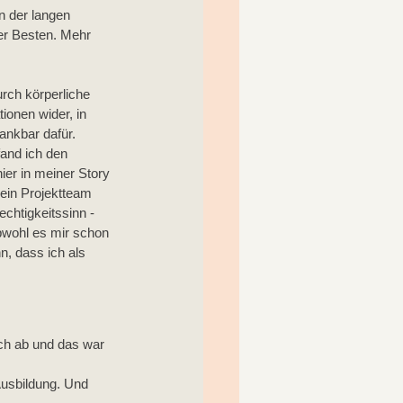
n der langen 
er Besten. Mehr 
rch körperliche 
ionen wider, in 
ankbar dafür. 
and ich den 
ier in meiner Story 
ein Projektteam 
chtigkeitssinn - 
obwohl es mir schon 
n, dass ich als 
ch ab und das war 
Ausbildung. Und 