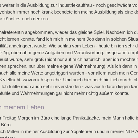
weiter in die Ausbildung zur Industriekauffrau - noch geschwächt vo
chisch immer noch krank beendete ich meine Ausbildung als eine d
ihr könnt es euch denken. 
alreferentin angekommen, wieder das gleiche Spiel. Nachdem ich du
ht lernen konnte, fand ich mich in meinem Job dann in solchen Situat
tät angetriggert wurde. Wie schlau vom Leben - heute bin ich sehr d
fleißig, übernahm gerne Aufgaben und Verantwortung. Insgesamt empf
übt wurde, sehr groß (nicht nur auf mich natürlich, aber ich möchte h
en sprechen, nur über meine eigene Wahrnehmung). Als ich dann in 
auch alle meine Werte angetriggert wurden - vor allem auch mein Gere
ß vielleicht, wovon ich spreche. Und auch hier noch hielt ich durch, 
. Ich fühlte mich auch sehr unverstanden - was auch daran liegen kan
fühle und Wahrnehmungen gar nicht mehr richtig äußern konnte. 
n meinem Leben
m Freitag Morgen im Büro eine lange Panikattacke, mein Mann holte i
 Büro. 
ich Mitten in meiner Ausbildung zur Yogalehrerin und in meiner NLP 