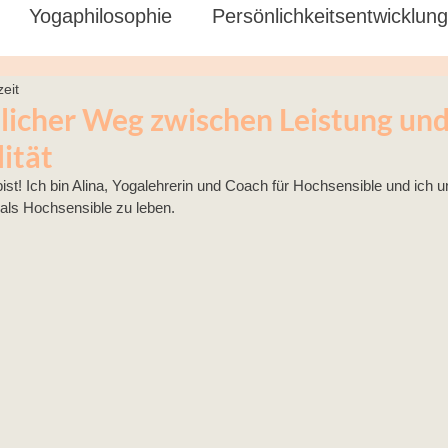
Yogaphilosophie
Persönlichkeitsentwicklung
eit
chwangere
licher Weg zwischen Leistung un
ität
ist! Ich bin Alina, Yogalehrerin und Coach für Hochsensible und ich un
 als Hochsensible zu leben.