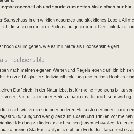
anders: 
stungsbezogenheit ab und spürte zum ersten Mal einfach nur hin, w
r Startschuss in ein wirklich gesundes und glückliches Leben. All me
e ich dir schon in meinem Podcast aufgenommen. Den Link dazu find
her noch darum gehen, wie es mir heute als Hochsensible geht. 
als Hochsensible
eben nach meinen eigenen Werten und Regeln leben darf, bin ich sehr
bis hin zur Tätigkeit als Individualbegleitung und meinen Hobbies sind 
einen Darf direkt in der Natur lebe, ist für meine Hochsensibilität von 
svollen Partner an meiner Seite zu haben, ist für mich sehr wichtig.
rlich nach wie vor die ein oder anderen Herausforderungen in meinem 
Altagsstruktur aufgrund wenig Zeit zum Essen und Trinken vor meinen
htige Kleidung zu finden, die all meinen (anspruchsvollen) Kriterien e
e zu meinen Stärken zählt, ist sie oft am Ende des Tages restlos a