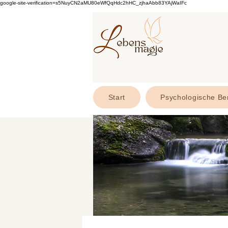
google-site-verification=s5NuyCN2aMU80eWfQqHdc2hHC_zjhaAbb83YAjWaIFc
Start
Psychologische Be