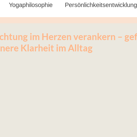
Yogaphilosophie
Persönlichkeitsentwicklung
chwangere
ichtung im Herzen verankern – ge
nere Klarheit im Alltag