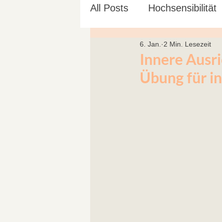
All Posts
Hochsensibilität
6. Jan.
2 Min. Lesezeit
Ayurveda
Yoga für S
Innere Ausr
Übung für in