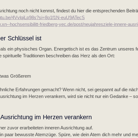
ichtung noch nicht kennst, findest du hier die entsprechenden Beiträ
outu.be/4VvlqiLp98s?si=8o1f1N-euU9ATecS
.xn--hochsensibilitt-friedberg-yec.de/post/neujahresziele-innere-ausr
r Schlüssel ist
als ein physisches Organ. Energetisch ist es das Zentrum unseres fe
 spirituelle Traditionen beschreiben das Herz als den Ort:
 etwas Größerem
ähnliche Erfahrungen gemacht? Wenn nicht, sei gespannt auf die näch
usrichtung im Herzen verankern, wird sie nicht nur ein Gedanke – so
 Ausrichtung im Herzen verankern
er zuvor erarbeiteten inneren Ausrichtung auf.
n paar bewusste Atemzüge. Spüre, wie dein Atem dich mehr und meh