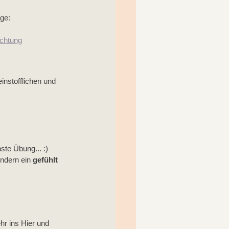
ge: 
ichtung
instofflichen und 
ste Übung... :)
ndern ein 
gefühlt 
r ins Hier und 