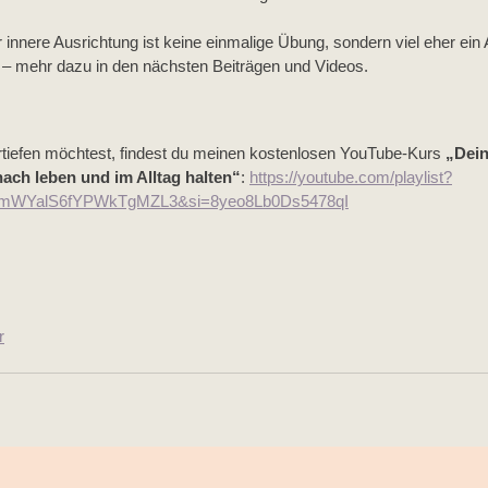
 innere Ausrichtung ist keine einmalige Übung, sondern viel eher ein A
f – mehr dazu in den nächsten Beiträgen und Videos.
tiefen möchtest, findest du meinen kostenlosen YouTube-Kurs 
„Dein
ach leben und im Alltag halten“
: 
https://youtube.com/playlist?
rmWYalS6fYPWkTgMZL3&si=8yeo8Lb0Ds5478qI
r