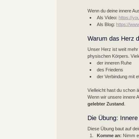
Wenn du deine innere Ausr
Als Video: 
https://y
Als Blog: 
https://www
Warum das Herz de
Unser Herz ist weit mehr 
physischen Körpers. Viele
der inneren Ruhe
des Friedens
der Verbindung mit
Vielleicht hast du schon 
Wenn wir unsere innere A
gelebter Zustand
.
Die Übung: Innere
Diese Übung baut auf dein
Komme an: 
Nimm ei