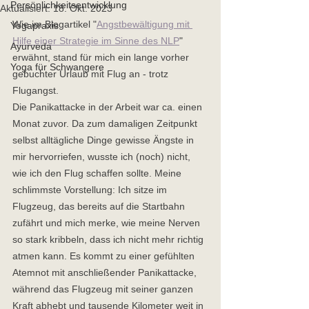
Persönlichkeitsentwicklung
Aktualisiert:
18. Okt. 2023
Wie im Blogartikel "
Angstbewältigung mit 
Yogapraxis
Hilfe einer Strategie im Sinne des NLP
" 
Ayurveda
erwähnt, stand für mich ein lange vorher 
Yoga für Schwangere
gebuchter Urlaub mit Flug an - trotz 
Flugangst.  
Die Panikattacke in der Arbeit war ca. einen 
Monat zuvor. Da zum damaligen Zeitpunkt 
selbst alltägliche Dinge gewisse Ängste in 
mir hervorriefen, wusste ich (noch) nicht, 
wie ich den Flug schaffen sollte. Meine 
schlimmste Vorstellung: Ich sitze im 
Flugzeug, das bereits auf die Startbahn 
zufährt und mich merke, wie meine Nerven 
so stark kribbeln, dass ich nicht mehr richtig 
atmen kann. Es kommt zu einer gefühlten 
Atemnot mit anschließender Panikattacke, 
während das Flugzeug mit seiner ganzen 
Kraft abhebt und tausende Kilometer weit in 