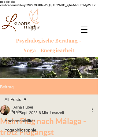
google-site-
verification=s5NuyCN2aMU80eWfQqHdc2hHC_zjhaAbb83YAjWaIFc
Psychologische Beratung -
Yoga - Energiearbeit
Beitrag
All Posts
Alina Huber
All Posts
18. Sept. 2023
8 Min. Lesezeit
Mein Flug nach Málaga -
Hochsensibilität
trotz Flugangst
Yogaphilosophie