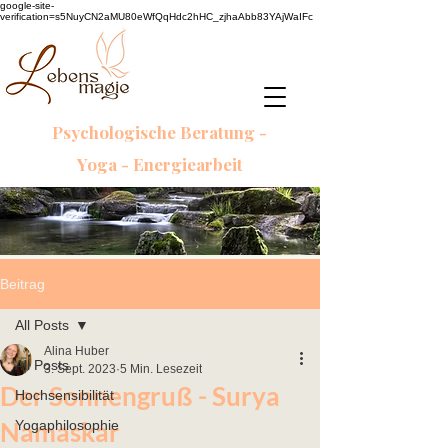
google-site-
verification=s5NuyCN2aMU80eWfQqHdc2hHC_zjhaAbb83YAjWaIFc
Psychologische Beratung -
Yoga - Energiearbeit
Beitrag
All Posts
Alina Huber
All Posts
3. Sept. 2023
5 Min. Lesezeit
Der Sonnengruß - Surya
Hochsensibilität
Namaskar
Yogaphilosophie