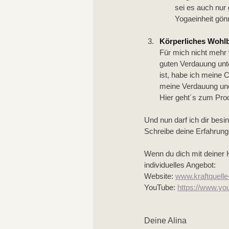
sei es auch nur 
Yogaeinheit gön
Körperliches Wohl
Für mich nicht mehr
guten Verdauung unte
ist, habe ich meine 
meine Verdauung und
Hier geht´s zum Prod
Und nun darf ich dir bes
Schreibe deine Erfahrung
Wenn du dich mit deiner H
individuelles Angebot: 
Website: 
www.kraftquell
YouTube: 
https://www.yo
Deine Alina 