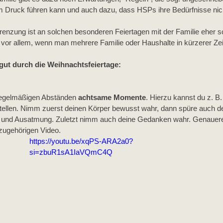
m Druck führen kann und auch dazu, dass HSPs ihre Bedürfnisse nich
renzung ist an solchen besonderen Feiertagen mit der Familie eher s
, vor allem, wenn man mehrere Familie oder Haushalte in kürzerer Zei
ut durch die Weihnachtsfeiertage:
regelmäßigen Abständen 
achtsame Momente
. Hierzu kannst du z. B.
tellen. Nimm zuerst deinen Körper bewusst wahr, dann spüre auch d
- und Ausatmung. Zuletzt nimm auch deine Gedanken wahr. Genauere
azugehörigen Video. 
https://youtu.be/xqPS-ARA2a0?
si=zbuR1sA1IaVQmC4Q