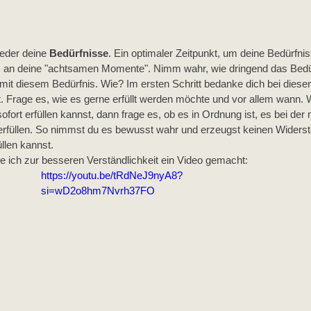
eder deine 
Bedürfnisse
. Ein optimaler Zeitpunkt, um deine Bedürf
s an deine "achtsamen Momente". Nimm wahr, wie dringend das Bedür
 mit diesem Bedürfnis. Wie? Im ersten Schritt bedanke dich bei diese
st. Frage es, wie es gerne erfüllt werden möchte und vor allem wann.
sofort erfüllen kannst, dann frage es, ob es in Ordnung ist, es bei de
erfüllen. So nimmst du es bewusst wahr und erzeugst keinen Widers
llen kannst. 
e ich zur besseren Verständlichkeit ein Video gemacht:
https://youtu.be/tRdNeJ9nyA8?
si=wD2o8hm7Nvrh37FO