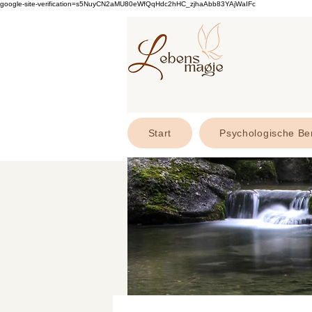
google-site-verification=s5NuyCN2aMU80eWfQqHdc2hHC_zjhaAbb83YAjWaIFc
Start
Psychologische Be