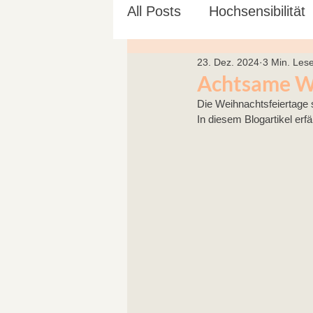
All Posts
Hochsensibilität
23. Dez. 2024
3 Min. Lese
Ayurveda
Yoga für S
Achtsame We
Die Weihnachtsfeiertage 
In diesem Blogartikel erf