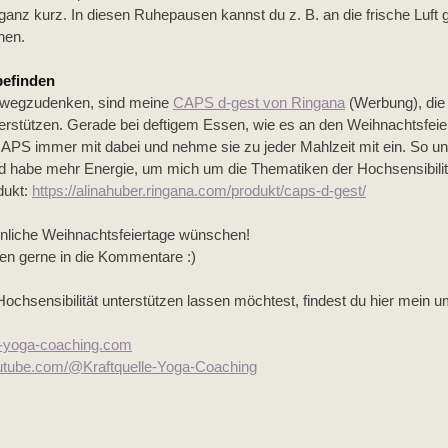
ganz kurz. In diesen Ruhepausen kannst du z. B. an die frische Luft g
nen.
befinden
 wegzudenken, sind meine 
CAPS d-gest von Ringana
 (Werbung), die 
rstützen. Gerade bei deftigem Essen, wie es an den Weihnachtsfeiert
CAPS immer mit dabei und nehme sie zu jeder Mahlzeit mit ein. So unt
 habe mehr Energie, um mich um die Thematiken der Hochsensibilitä
ukt: 
https://alinahuber.ringana.com/produkt/caps-d-gest/
innliche Weihnachtsfeiertage wünschen! 
en gerne in die Kommentare :)
ochsensibilität unterstützen lassen möchtest, findest du hier mein 
e-yoga-coaching.com
utube.com/@Kraftquelle-Yoga-Coaching