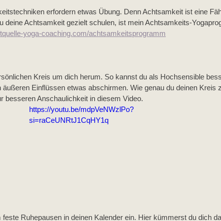
itstechniken erfordern etwas Übung. Denn Achtsamkeit ist eine Fähigk
u deine Achtsamkeit gezielt schulen, ist mein Achtsamkeits-Yogapr
aftquelle-yoga-coaching.com/achtsamkeitsprogramm
rsönlichen Kreis um dich herum. So kannst du als Hochsensible besser
n äußeren Einflüssen etwas abschirmen. Wie genau du deinen Kreis z
zur besseren Anschaulichkeit in diesem Video. 
https://youtu.be/mdpVeNWzlPo?
si=raCeUNRtJ1CqHY1q
feste Ruhepausen in deinen Kalender ein. Hier kümmerst du dich da