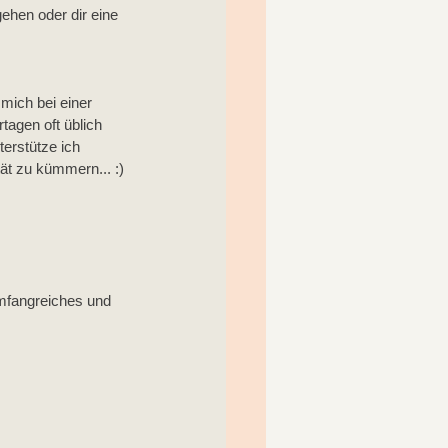
ehen oder dir eine 
mich bei einer 
agen oft üblich 
erstütze ich 
t zu kümmern... :)
umfangreiches und 