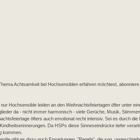
hema Achtsamkeit bei Hochsensiblen erfahren möchtest, abonniere
 nur Hochsensible leiden an den Weihnachtsfeiertagen öfter unter eine
glieder da - nicht immer harmonisch - viele Gerüche, Musik, Stimmeng
htsfeiertage öfters auch emotional recht intensiv. Sei es durch die 
Kindheitserinnerungen. Da HSPs diese Sinneseindrücke tiefer verarb
ng kommen. 
Familie gibt es dazu noch Erwartungen, "Regeln", die sog. ungeschrie