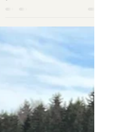
In diesem Blogartikel geht es darum, was
eigentlich Werte sind - warum sie so einen
großen Einfluss auf uns haben und vor
allem: Wie du auf deine Top 5 Werte kommst.
Eng damit verknüpft sind unsere
Bedürfnisse. Auch hier stelle ich dir eine tolle
Übung vor, wie du wieder besseren Zugang
zu dem hast, was du für dich brauchst.