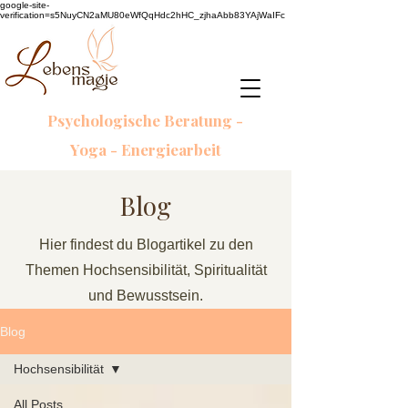
google-site-
verification=s5NuyCN2aMU80eWfQqHdc2hHC_zjhaAbb83YAjWaIFc
Psychologische Beratung -
Yoga - Energiearbeit
Blog
Hier findest du Blogartikel zu den
Themen Hochsensibilität, Spiritualität
und Bewusstsein.
Blog
Hochsensibilität
All Posts